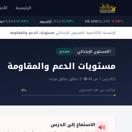
الرئيسية
الأخب
ونز
-0.06%
26,348
US 100
+0.59%
1,911
إيثيريوم
+0.45%
,844
الرئيسية
الأكاديمية
المستوى الإبتدائي
مستويات الدعم والمقاومة
المستوى الإبتدائي
مبتدئ
مستويات الدعم والمقاومة
الدرس 1 من 43
~5 دقائق دقائق قراءة
تقدّمك في هذا المستوى
2%
الاستماع إلى الدرس