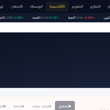
ار
التقارير
التقويم
الأكاديمية
الوسطاء
الأسعار
تو
64
بيتكوين
-0.58%
76.84
النفط
+4.76%
64.54
الفضة
+1.08%
,295
تشغيل
إيقاف مؤقت
متابعة
إيق