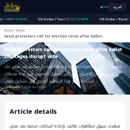
Live
العربية
.3458
+0.00%
US Dollar / Yen
158.21
+0.00%
US Dollar / Riyal
3.75
Home
News
Seoul protesters call for election rerun after ballot
ForexEF
shortages disrupt vote
Seoul protesters call for election rerun after ballot
shortages disrupt vote
شهدت سيول مظاهرات طالبت بإعادة انتخابات محلية بعد نقص حاد
في بطاقات الاقتراع أدى إلى تعطيل التصويت في عدة محطات
انتخابية. أدى هذا التقصير الإداري إلى تشكيل طواب
ForexEF
2026-06-07
0
Article details
شهدت سيول مظاهرات طالبت بإعادة انتخابات محلية بعد نقص