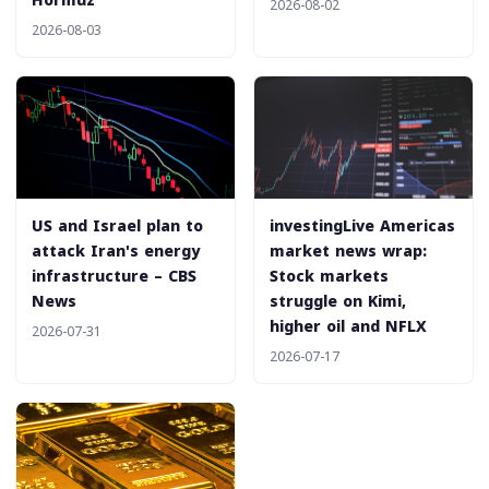
Hormuz
2026-08-02
2026-08-03
US and Israel plan to
investingLive Americas
attack Iran's energy
market news wrap:
infrastructure – CBS
Stock markets
News
struggle on Kimi,
higher oil and NFLX
2026-07-31
2026-07-17