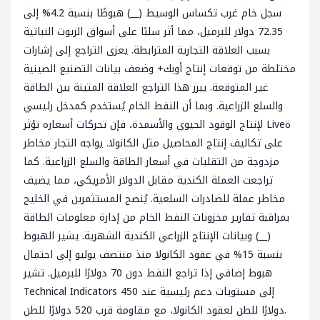
سجل خام غرب تكساس الوسيط (__) هبوطًا بنسبة 4.2% إلى
72.35 دولار للبرميل، مما أثر سلبًا على أسواق الزيوت النباتية
بسبب العلاقة التجارية المترابطة. يعزى التراجع إلى إشارات
مختلطة من توقعات إنتاج أوبك+ وضعف بيانات التصنيع الصينية
غير المتوقعة. يبرز هذا التراجع العلاقة المتينة بين الطاقة
والسلع الزراعية. وبما أن النفط الخام يُستخدم كمدخل رئيسي
لإنتاج الوقود الحيوي والأسمدة، فإن تحركات أسعاره تؤثر Liveة
على تكاليف إنتاج المحاصيل مثل الكانولا. يواجه التجار مخاطر
مزدوجة من التقلبات في أسعار الطاقة والسلع الزراعية. كما
تراجعت العملة الكندية مقابل الدولار الأمريكي، مما يضيف
مخاطر عملة للصادرات السلعية. يُنصح المستثمرين في الخليج
بمراقبة تقارير مخزونات النفط الخام من إدارة معلومات الطاقة
(__) وبيانات الإنتاج الزراعي الكندية الشهرية. يشير الهبوط
بنسبة 15% في عقود الكانولا منذ منتصف يوليو إلى احتمال
هبوط إضافي إذا تراجع النفط دون 70 دولارًا للبرميل. تشير
Technical Indicators إلى مستويات دعم رئيسية عند 450
دولارًا للطن لعقود الكانولا، مع مقاومة قرب 520 دولارًا للطن.