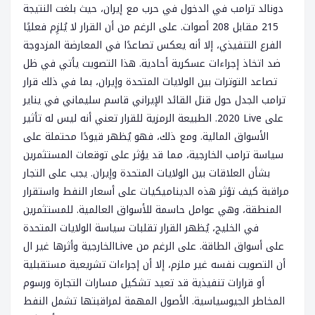
دونالد ترامب في الدخول في حرب مع إيران، حيث بلغت النتيجة
215 مقابل 208 أصوات. على الرغم من أن القرار لا يُلزِم فعليًا
الفرع التنفيذي، إلا أنه يعكس تصاعدًا في المعارضة المزدوجة
ضد اتخاذ إجراءات عسكرية أحادية. هذا التصويت يأتي في ظل
تصاعد التوترات بين الولايات المتحدة وإيران، بما في ذلك قرار
ترامب الجدل حول قتل القائد الإيراني قاسم سليماني في يناير
2020. الطبيعة الرمزية للقرار تعني أنه ليس له تأثير Live على
الأسواق المالية. ومع ذلك، فهو يُظهر قيودًا محتملة على
سياسة ترامب الخارجية، مما قد يؤثر على توقعات المستثمرين
بشأن العلاقات بين الولايات المتحدة وإيران. يجب على التجار
مراقبة كيف تؤثر هذه الديناميكيات على أسعار النفط واستقرار
المنطقة، وهي عوامل حاسمة للأسواق العالمية. للمستثمرين
في الخليج، يُظهر القرار تقلبات سياسة الولايات المتحدة
الخارجية وأثرها غير الLive على أسواق الطاقة. على الرغم من
أن التصويت نفسه غير ملزم، إلا أن إجراءات تشريعية مستقبلية
أو قرارات تنفيذية قد تعيد تشكيل مسارات التجارة ورسوم
المخاطر الجيوسياسية. الأصول المهمة لمراقبتها تشمل النفط