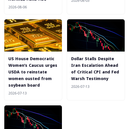
2026-08-03
2026-08-06
US House Democratic
Dollar Stalls Despite
Women’s Caucus urges
Iran Escalation Ahead
USDA to reinstate
of Critical CPI and Fed
women ousted from
Warsh Testimony
soybean board
2026-07-13
2026-07-13