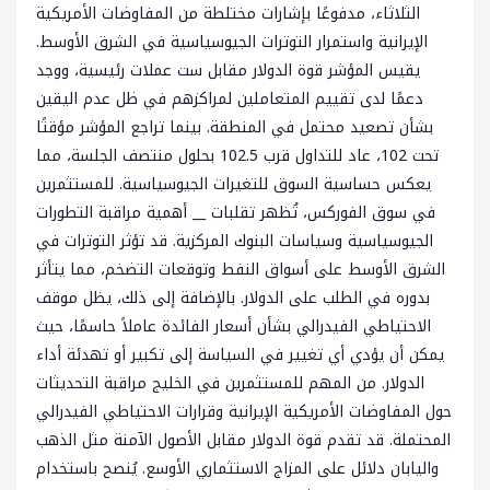
الثلاثاء، مدفوعًا بإشارات مختلطة من المفاوضات الأمريكية
الإيرانية واستمرار التوترات الجيوسياسية في الشرق الأوسط.
يقيس المؤشر قوة الدولار مقابل ست عملات رئيسية، ووجد
دعمًا لدى تقييم المتعاملين لمراكزهم في ظل عدم اليقين
بشأن تصعيد محتمل في المنطقة. بينما تراجع المؤشر مؤقتًا
تحت 102، عاد للتداول قرب 102.5 بحلول منتصف الجلسة، مما
يعكس حساسية السوق للتغيرات الجيوسياسية. للمستثمرين
في سوق الفوركس، تُظهر تقلبات __ أهمية مراقبة التطورات
الجيوسياسية وسياسات البنوك المركزية. قد تؤثر التوترات في
الشرق الأوسط على أسواق النفط وتوقعات التضخم، مما يتأثر
بدوره في الطلب على الدولار. بالإضافة إلى ذلك، يظل موقف
الاحتياطي الفيدرالي بشأن أسعار الفائدة عاملاً حاسمًا، حيث
يمكن أن يؤدي أي تغيير في السياسة إلى تكبير أو تهدئة أداء
الدولار. من المهم للمستثمرين في الخليج مراقبة التحديثات
حول المفاوضات الأمريكية الإيرانية وقرارات الاحتياطي الفيدرالي
المحتملة. قد تقدم قوة الدولار مقابل الأصول الآمنة مثل الذهب
واليابان دلائل على المزاج الاستثماري الأوسع. يُنصح باستخدام