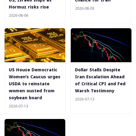
US, Israeli ships as
chance for Iran
Hormuz risks rise
2026-08-03
2026-08-06
US House Democratic
Dollar Stalls Despite
Women’s Caucus urges
Iran Escalation Ahead
USDA to reinstate
of Critical CPI and Fed
women ousted from
Warsh Testimony
soybean board
2026-07-13
2026-07-13