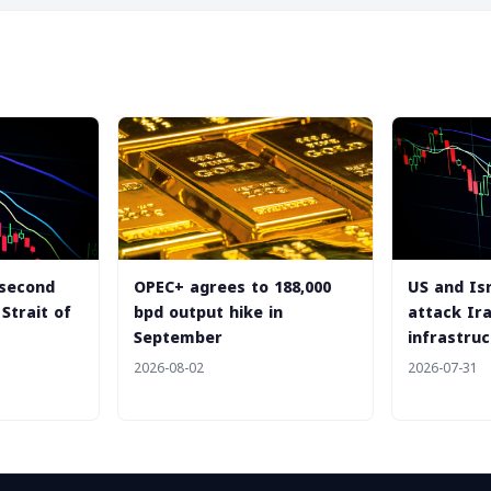
 second
‎OPEC+ agrees to 188,000
US and Isr
Strait of
bpd output hike in
attack Ir
September
infrastru
2026-08-02
2026-07-31