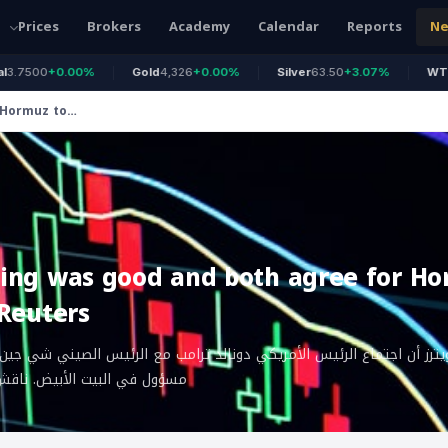
Prices
Brokers
Academy
Calendar
Reports
N
500
+0.00%
Gold
4,326
+0.00%
Silver
63.50
+3.07%
WTI Oil
7
 Hormuz to
ing was good and both agree for Ho
Reuters
يترز أن اجتماع الرئيس الأمريكي دونالد ترامب مع الرئيس الصيني شي جين 
مسؤول في البيت الأبيض. ناقش ا