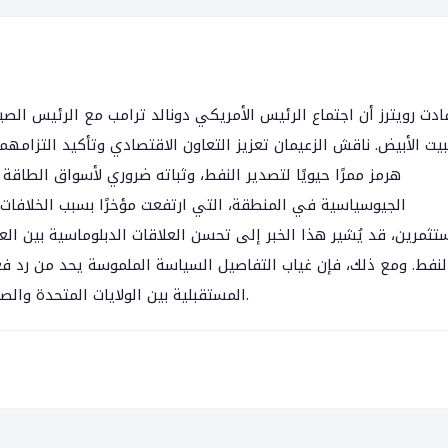
ادت رويترز أن اجتماع الرئيس الأمريكي دونالد ترامب مع الرئيس ا
بيت الأبيض. ناقش الزعيمان تعزيز التعاون الاقتصادي وتأكيد التزامهم
هرمز ممرًا حيويًا لتصدير النفط، وثباته ضروري لأسواق الطاقة
الجيوسياسية في المنطقة، التي ارتفعت مؤخرًا بسبب الخلافات الت
تثمرين، قد يُشير هذا الخبر إلى تحسن العلاقات الدبلوماسية بين ا
لنفط. ومع ذلك، فإن غياب التفاصيل السياسة الملموسة يحد من رد فعل
المستقبلية بين الولايات المتحدة والصين وتطورات الأمن الإقليمي للحصول على وضوح إضافي.