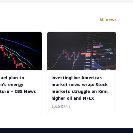
All news
ael plan to
investingLive Americas
an's energy
market news wrap: Stock
cture – CBS News
markets struggle on Kimi,
higher oil and NFLX
2026-07-17