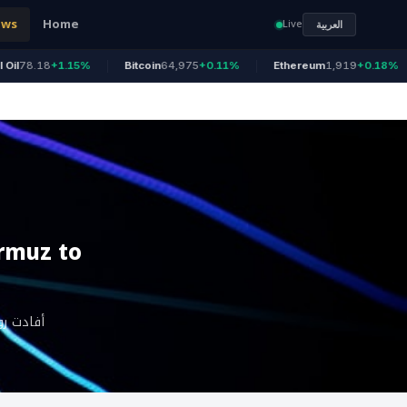
ews
Home
Live
العربية
8.18
+1.15%
Bitcoin
64,975
+0.11%
Ethereum
1,919
+0.18%
rmuz to
أفادت رو