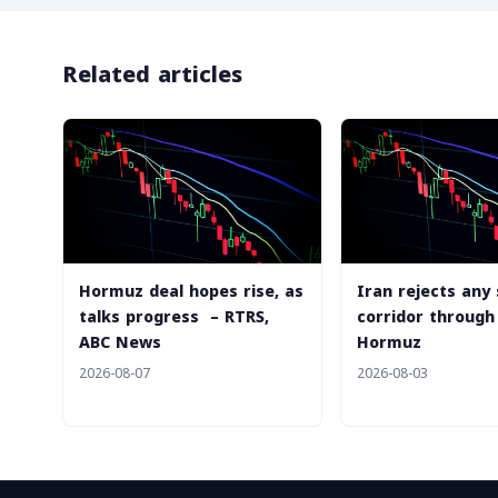
Related articles
Hormuz deal hopes rise, as
Iran rejects any
talks progress – RTRS,
corridor through 
ABC News
Hormuz
2026-08-07
2026-08-03