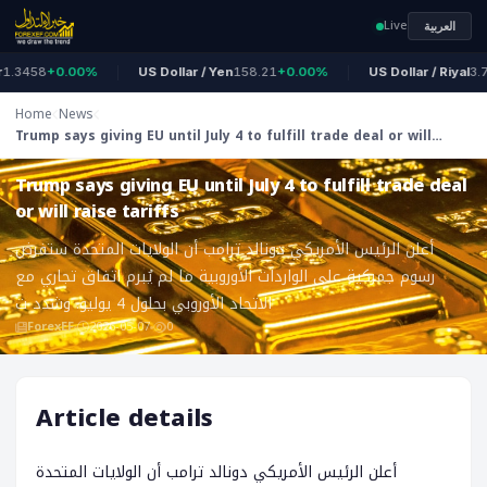
Live
العربية
3458
+0.00%
US Dollar / Yen
158.21
+0.00%
US Dollar / Riyal
3.75
Home
News
Trump says giving EU until July 4 to fulfill trade deal or will
ForexEF
raise tariffs
Trump says giving EU until July 4 to fulfill trade deal
or will raise tariffs
أعلن الرئيس الأمريكي دونالد ترامب أن الولايات المتحدة ستفرض
رسوم جمركية على الواردات الأوروبية ما لم يُبرم اتفاق تجاري مع
الاتحاد الأوروبي بحلول 4 يوليو. وشدد ت
ForexEF
2026-05-07
0
Article details
أعلن الرئيس الأمريكي دونالد ترامب أن الولايات المتحدة