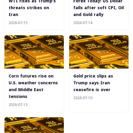
WTI rises as Trump's
Forex Today: US Dollar
threats strikes on
falls after soft CPI, Oil
Iran
and Gold rally
2026-07-15
2026-07-14
Corn futures rise on
Gold price slips as
U.S. weather concerns
Trump says Iran
and Middle East
ceasefire is over
tensions
2026-07-10
2026-07-13