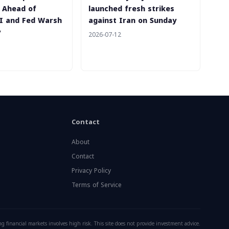
n Ahead of
launched fresh strikes
PI and Fed Warsh
against Iran on Sunday
y
2026-07-12
Contact
About
Contact
Privacy Policy
Terms of Service
g financial markets involves high risk. This site does not provide investment advice.