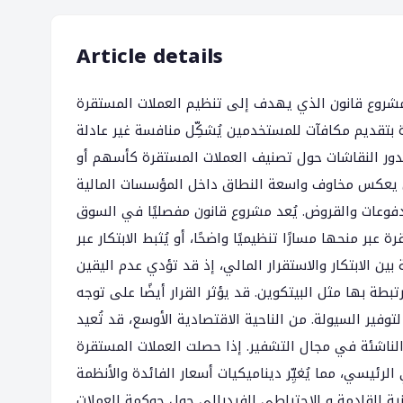
Article details
مشروع قانون الذي يهدف إلى تنظيم العملات المستقرة
ة بتقديم مكافآت للمستخدمين يُشكِّل منافسة غير عادلة
. تدور النقاشات حول تصنيف العملات المستقرة كأسهم أو
مون يعكس مخاوف واسعة النطاق داخل المؤسسات المالية
مدفوعات والقروض. يُعد مشروع قانون مفصليًا في السوق
عبر منحها مسارًا تنظيميًا واضحًا، أو يُثبط الابتكار عبر
ين الابتكار والاستقرار المالي، إذ قد تؤدي عدم اليقين
طة بها مثل البيتكوين. قد يؤثر القرار أيضًا على توجه
فير السيولة. من الناحية الاقتصادية الأوسع، قد تُعيد
لناشئة في مجال التشفير. إذا حصلت العملات المستقرة
يسي، مما يُغيِّر ديناميكيات أسعار الفائدة والأنظمة
ية القادمة و الاحتياطي الفيدرالي حول حوكمة العملات