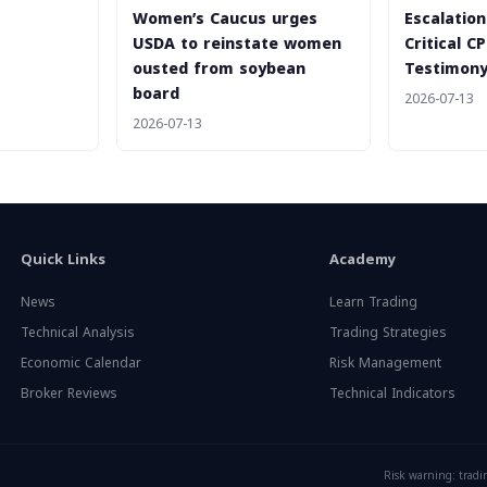
Women’s Caucus urges
Escalatio
USDA to reinstate women
Critical C
ousted from soybean
Testimon
board
2026-07-13
2026-07-13
Quick Links
Academy
News
Learn Trading
Technical Analysis
Trading Strategies
Economic Calendar
Risk Management
Broker Reviews
Technical Indicators
Risk warning: tradin