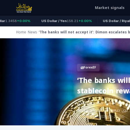
Market signals
3458
+0.00%
US Dollar / Yen
158.21
+0.00%
US Dollar / Riyal
3.750
Home
News
‘The banks will not accept it’: Dimon escalates 
stablecoin rewards in CLARITY Act debate
ForexEF
‘The banks will
stablecoin rew
لذي يهدف إلى تنظيم العملات
 يرى ديمون أن السماح للمُصد
ForexEF
2026-05-29
0