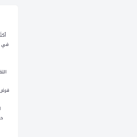
أكث
في ا
التق
فرض م
ا
حل