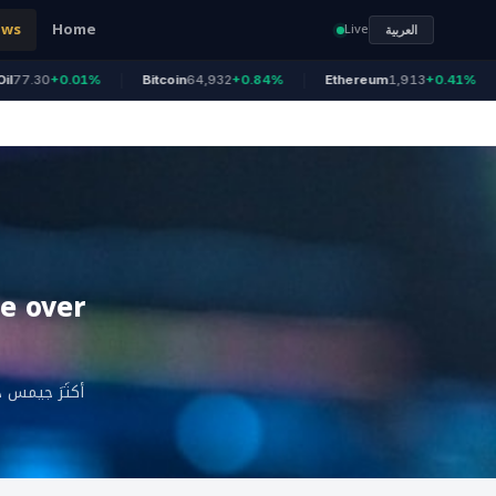
ews
Home
Live
العربية
30
+0.01%
Bitcoin
64,932
+0.84%
Ethereum
1,913
+0.41%
US
le over
أكثَرَ جيمس 