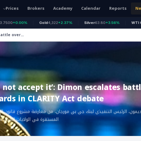
Prices
Brokers
Academy
Calendar
Reports
N
0
+0.00%
Gold
4,322
+2.37%
Silver
63.80
+3.56%
WTI Oil
77.
battle over
 not accept it’: Dimon escalates batt
ards in CLARITY Act debate
ديمون، الرئيس التنفيذي لبنك جي بي مورجان، من معارضة مشروع قانون ا
المستقرة في الولايات المتحدة.