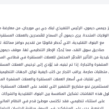
َرَ جيمس ديمون، الرئيس التنفيذي لبنك جي بي مورجان، من معارضة 
لولايات المتحدة. يرى ديمون أن السماح للمُصدرين بالعملات المستقر
مع البنوك التقليدية، التي تُحظر قانونيًا من تقديم حوافز مماثلة
صناديق سوق النقد، مما يُحدِّد الإطار التنظيمي لها. موقف دي
ليدية من التأثير المُدمِّر المحتمل للعملات المستقرة في قطاعي ال
المشفرة والتجارة. إذا تم تبنيه، قد يُؤدي إلى ترخيص العملات المستقرة 
تطلبات صارمة. يراقب التجار عن كثب كيفية توازن الجهات التنظيمية ب
إلى تقلبات في أسعار العملات المستقرة والعملات المشفرة المرتب
لمستثمرين نحو مشاريع التشفير التي تعتمد على العملات المستقرة لتو
ول هذه النقاشات تشكيل المنافسة بين البنوك التقليدية والشركات ا
على استثناء تنظيمي، فقد تكتسب موطئ قدم في النظام المالي الرئ
الدفعية. يجب على المشاركين في السوق مراقبة الجلسات البرلمان