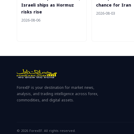
Israeli ships as Hormuz
chance for Iran
risks rise
2026-08-03
2026-08-06
ForexEF is your destination for market news,
analysis, and trading intelligence across forex,
commodities, and digital assets.
© 2026 ForexEF. All rights reserved.