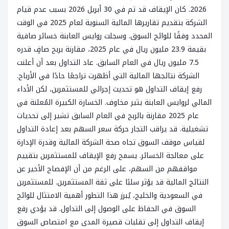
2026. كان الإيقاف قد تم في 30 أبريل 2026 بسبب عدم قيام
الشركة بتقديم تقاريرها المالية السنوية لعام 2025 في الوقت
المحدد وفقًا للوائح السوق. وسجلت روايس العابنة خسائر صافية
بقيمة 23.9 مليون ريال في عام 2025، مقارنة بربح صافٍ قدره
7.5 مليون ريال في العام السابق. عاد التداول بعد أن أعلنت
الشركة نتائجها المالية التي أظهرت تراجعًا حادًا في الأرباح.
رفع إيقاف التداول هو تحديث إجرائي للمستثمرين، لكن الأداء
المالي لروايس العابنة يثير مخاوف. الخسارة الكبيرة المُعلنة في
عام 2025 مقارنة بالربح في العام السابق تشير إلى تحديات
تشغيلية. قد يراقب التجار حركة سعر السهم بعد إعادة التداول
لقياس موقف السوق تجاه صحة الشركة المالية وقدرة الإدارة
على معالجة الخسائر. يسمح رفع الإيقاف للمستثمرين بتقييم
مواقفهم من السهم، على الرغم من أن الإفصاح الأخير عن
النتائج المالية قد يؤثر سلبًا على ثقة المستثمرين. للمستثمرين
في السعودية والخليج، يُبرز هذا التطور أهمية الامتثال للوائح
السوق في الحفاظ على الوصول إلى التداول. قد يؤدي رفع
إيقاف التداول إلى تقلبات قصيرة المدى مع امتصاص السوق