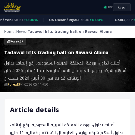
Live
العربية
 Yen
158.21
+0.00%
US Dollar / Riyal
3.7500
+0.00%
Gold
4,312
+2.
Home
News
‎Tadawul lifts trading halt on Rawasi Albina
ForexEF
‎Tadawul lifts trading halt on Rawasi Albina
أعلنت تداول، بورصة المملكة العربية السعودية، رفع إيقاف تداول
أسهم شركة روايس العابنة لل الاستثمار فعالية 11 مايو 2026. كان
الإيقاف قد تم في 30 أبريل 2026 بسبب ع
ForexEF
2026-05-11
0
Article details
أعلنت تداول، بورصة المملكة العربية السعودية، رفع إيقاف
تداول أسهم شركة روايس العابنة لل الاستثمار فعالية 11 مايو