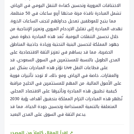
الاختناقات المرورية وتحسين كفاءة التنقل اليومي في الرياض.
تشمل المبادرة نافذة مرنة مدتها أربع ساعات في 50 منظمة،
مما يتيح للموظفين تعديل جداولهم لتجنب الساعات الذروة.
تهدف المبادرة إلى تقليل الازدحام المروري وتعزيز الإنتاجية من
خلال تحسين التنقلات اليومية. تُعد هذه المبادرة خطوة ضمن
جهود المملكة لتحسين البنية التحتية وزيادة جاذبية المناطق
الحضرية، مما قد يساهم في تعزيز الثقة الاقتصادية على
المدى الطويل. بالنسبة للمستثمرين في السوق السعودي، قد
تؤثر هذه المبادرات بشكل غير Live على قطاعات النقل
والعقارات، خاصة في الرياض. ومع ذلك، لا توجد تأثيرات فورية
على الأصول المالية. من المهم للمستثمرين في الخليج مراقبة
كيفية تطبيق هذه المبادرة وتأثيرها على الاقتصاد المحلي.
تُظهر هذه المبادرات التزام المملكة بتحقيق أهداف رؤية 2030
المتعلقة بالتنمية المستدامة وتحسين جودة الحياة، مما قد
يدعم الثقة في السوق على المدى البعيد.
اقرأ المقال كاملاً من المصدر ↗