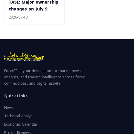
‎TASI: Major ownership
changes on July 9
2026-07-13
ForexEF is your destination for market news,
analysis, and trading intelligence across forex,
commodities, and digital assets.
Quick Links
News
Technical Analysis
Economic Calendar
Broker Reviews