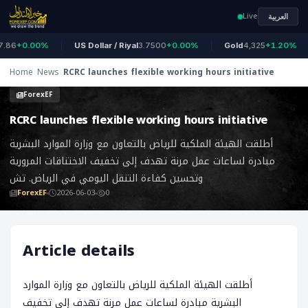
Live
العربية
86
+0.00%
US Dollar / Riyal
3.7500
+0.00%
Gold
4,325
+1.20%
Home
News
‎RCRC launches flexible working hours initiative
ForexEF
‎RCRC launches flexible working hours initiative
أطلقت الهيئة الملكية للرياض بالتعاون مع وزارة الموارد البشرية
مبادرة لساعات عمل مرنة تهدف إلى تخفيف الاختناقات المرورية
وتحسين كفاءة التنقل اليومي في الرياض. تش
ForexEF
2026-06-03
0
Article details
أطلقت الهيئة الملكية للرياض بالتعاون مع وزارة الموارد
البشرية مبادرة لساعات عمل مرنة تهدف إلى تخفيف