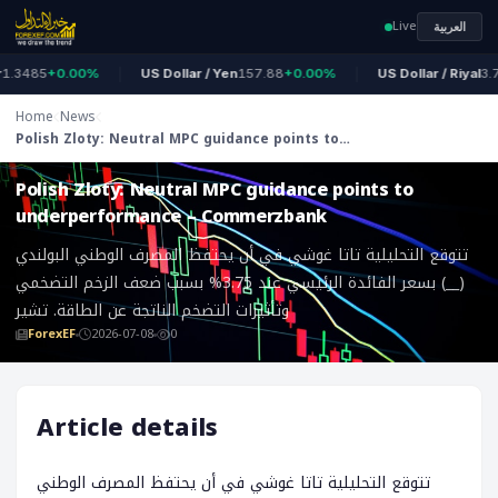
Live
العربية
3485
+0.00%
US Dollar / Yen
157.88
+0.00%
US Dollar / Riyal
3.75
Home
News
Polish Zloty: Neutral MPC guidance points to
ForexEF
underperformance – Commerzbank
Polish Zloty: Neutral MPC guidance points to
underperformance – Commerzbank
تتوقع التحليلية تاتا غوشي في أن يحتفظ المصرف الوطني البولندي
(__) بسعر الفائدة الرئيسي عند 3.75% بسبب ضعف الزخم التضخمي
وتأثيرات التضخم الناتجة عن الطاقة. تشير
ForexEF
2026-07-08
0
Article details
تتوقع التحليلية تاتا غوشي في أن يحتفظ المصرف الوطني