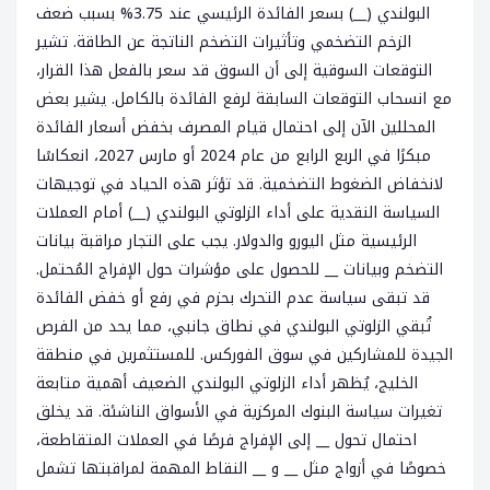
البولندي (__) بسعر الفائدة الرئيسي عند 3.75% بسبب ضعف
الزخم التضخمي وتأثيرات التضخم الناتجة عن الطاقة. تشير
التوقعات السوقية إلى أن السوق قد سعر بالفعل هذا القرار،
مع انسحاب التوقعات السابقة لرفع الفائدة بالكامل. يشير بعض
المحللين الآن إلى احتمال قيام المصرف بخفض أسعار الفائدة
مبكرًا في الربع الرابع من عام 2024 أو مارس 2027، انعكاسًا
لانخفاض الضغوط التضخمية. قد تؤثر هذه الحياد في توجيهات
السياسة النقدية على أداء الزلوتي البولندي (__) أمام العملات
الرئيسية مثل اليورو والدولار. يجب على التجار مراقبة بيانات
التضخم وبيانات __ للحصول على مؤشرات حول الإفراج المُحتمل.
قد تبقى سياسة عدم التحرك بحزم في رفع أو خفض الفائدة
تُبقي الزلوتي البولندي في نطاق جانبي، مما يحد من الفرص
الجيدة للمشاركين في سوق الفوركس. للمستثمرين في منطقة
الخليج، يُظهر أداء الزلوتي البولندي الضعيف أهمية متابعة
تغيرات سياسة البنوك المركزية في الأسواق الناشئة. قد يخلق
احتمال تحول __ إلى الإفراج فرصًا في العملات المتقاطعة،
خصوصًا في أزواج مثل __ و __ النقاط المهمة لمراقبتها تشمل