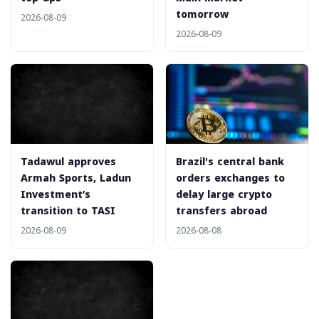
tomorrow
2026-08-09
2026-08-09
‎Tadawul approves
Brazil's central bank
Armah Sports, Ladun
orders exchanges to
Investment’s
delay large crypto
transition to TASI
transfers abroad
2026-08-09
2026-08-08