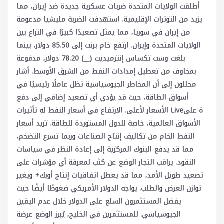
أطلقت الولايات المتحدة ضربات عسكرية جديدة ضد إيران، مما
يزيد من التوترات الإقليمية. استهدفت الضربة مليشيا مدعومة
من إيران في سوريا، مما يمثل تصعيدًا كبيرًا في النزاع بين
الولايات المتحدة وإيران. ارتفع خام برنت إلى 85.50 دولار، بينما
بلغت وست تكساس إنترميديت (__) 78.20 دولار، مدفوعة
بمخاوف من تعطيل إمدادات النفط من الشرق الأوسط. أشار
محللون إلى أن المخاطر الجيوسياسية تظل عاملًا رئيسيًا في
أسواق الطاقة، حيث قد يؤدي أي تصعيد إضافي إلى دفع
الأسعار لأعلى. الارتفاع في أسعار النفط له تأثيرات Liveة على
الأسواق العالمية، خاصة للدول المستوردة للطاقة. تزيد أسعار
النفط الخام من تكاليف إنتاج الصناعات وربما تسرع التضخم،
مما قد يدفع البنوك المركزية إلى إعادة النظر في سياسات
النقود. يراقب التجار الوضع عن كثب لمعرفة أي مؤشرات على
تصعيد طويل الأمد، مما قد يعطل اتفاقيات إنتاج أوبك+ ويغير
توازن العرض والطلب. يواجه الدولار الأمريكي ضغوطًا أيضًا حيث
يفضل المستثمرون السلع على الدولار خلال عدم اليقين
الجيوسياسي. للمستثمرين في الخليج، يُبرز الوضع عرضة