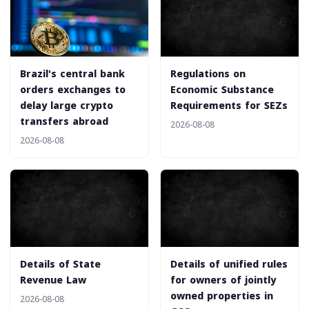
Brazil's central bank
‎Regulations on
orders exchanges to
Economic Substance
delay large crypto
Requirements for SEZs
transfers abroad
2026-08-08
2026-08-08
‎Details of State
‎Details of unified rules
Revenue Law
for owners of jointly
owned properties in
2026-08-08