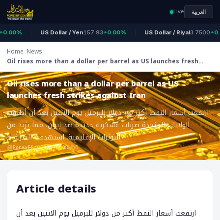
Live
العربية
.00%
US Dollar / Yen
157.93
+0.00%
US Dollar / Riyal
3.7500
+0.0
Home
News
Oil rises more than a dollar per barrel as US launches fresh
ForexEF
strikes against Iran
Oil rises more than a dollar per barrel as US
launches fresh strikes against Iran
ارتفعت أسعار النفط أكثر من دولار للبرميل يوم الاثنين بعد أن أطلقت
الولايات المتحدة ضربات عسكرية جديدة ضد إيران، مما يزيد من
التوترات الإقليمية. استهدفت الضربة م
ForexEF
2026-07-08
0
Article details
ارتفعت أسعار النفط أكثر من دولار للبرميل يوم الاثنين بعد أن