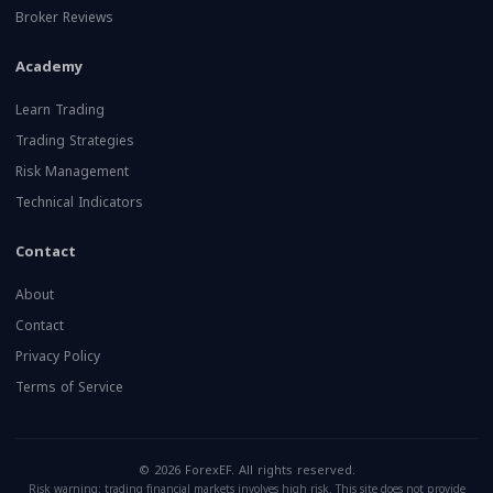
Broker Reviews
Academy
Learn Trading
Trading Strategies
Risk Management
Technical Indicators
Contact
About
Contact
Privacy Policy
Terms of Service
© 2026 ForexEF. All rights reserved.
Risk warning: trading financial markets involves high risk. This site does not provide