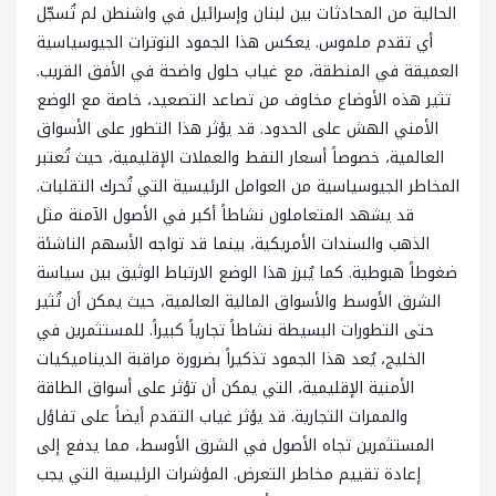
الحالية من المحادثات بين لبنان وإسرائيل في واشنطن لم تُسجّل
أي تقدم ملموس. يعكس هذا الجمود التوترات الجيوسياسية
العميقة في المنطقة، مع غياب حلول واضحة في الأفق القريب.
تثير هذه الأوضاع مخاوف من تصاعد التصعيد، خاصة مع الوضع
الأمني الهش على الحدود. قد يؤثر هذا التطور على الأسواق
العالمية، خصوصاً أسعار النفط والعملات الإقليمية، حيث تُعتبر
المخاطر الجيوسياسية من العوامل الرئيسية التي تُحرك التقلبات.
قد يشهد المتعاملون نشاطاً أكبر في الأصول الآمنة مثل
الذهب والسندات الأمريكية، بينما قد تواجه الأسهم الناشئة
ضغوطاً هبوطية. كما يُبرز هذا الوضع الارتباط الوثيق بين سياسة
الشرق الأوسط والأسواق المالية العالمية، حيث يمكن أن تُثير
حتى التطورات البسيطة نشاطاً تجارياً كبيراً. للمستثمرين في
الخليج، يُعد هذا الجمود تذكيراً بضرورة مراقبة الديناميكيات
الأمنية الإقليمية، التي يمكن أن تؤثر على أسواق الطاقة
والممرات التجارية. قد يؤثر غياب التقدم أيضاً على تفاؤل
المستثمرين تجاه الأصول في الشرق الأوسط، مما يدفع إلى
إعادة تقييم مخاطر التعرض. المؤشرات الرئيسية التي يجب