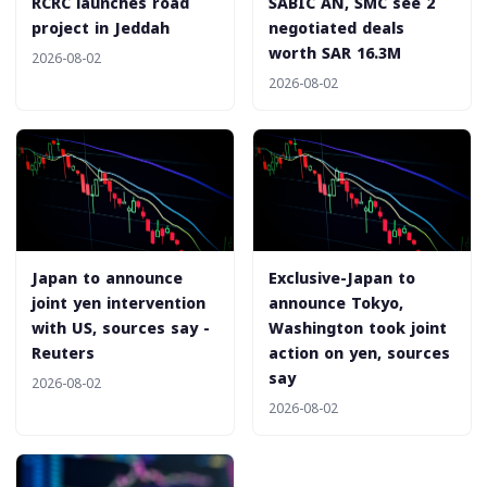
‎RCRC launches road
‎SABIC AN, SMC see 2
project in Jeddah
negotiated deals
worth SAR 16.3M
2026-08-02
2026-08-02
Japan to announce
Exclusive-Japan to
joint yen intervention
announce Tokyo,
with US, sources say -
Washington took joint
Reuters
action on yen, sources
say
2026-08-02
2026-08-02