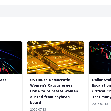
last
US House Democratic
Dollar Sta
Women’s Caucus urges
Escalatio
USDA to reinstate women
Critical C
ousted from soybean
Testimon
board
2026-07-13
2026-07-13