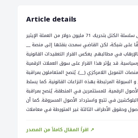
Article details
أصدرت القاضي مارغريت جارنيت قرارًا يسمح لمنصة __ الخاصة بالقروض على سلسلة الكتل بتحريك 71 مليون دولار من العملة الإيثير
(__) قًا على شبكة، لكن القاضي سمحت بنقلها إلى منصة
بالإرهاب في مطالبهم. يعكس القرار التعقيدات القانونية
جيوسياسية. قد يؤثر هذا القرار على سوق العملات الرقمية
ت التمويل اللامركزي (__). يُنصح المتعاملون بمراقبة
 السيولة المرتبطة بهذه النزاعات القانونية. كما يسلط
الأصول الرقمية. للمستثمرين في المنطقة، يُنصح بمراقبة
 البلوكشين في تتبع واسترداد الأصول المسروقة. كما أن
اقرأ المقال كاملاً من المصدر ↗