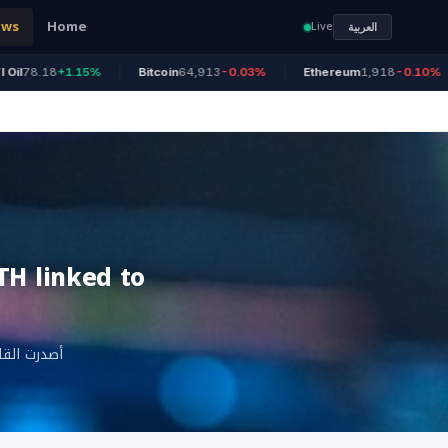
ews
Home
Live
العربية
8.18
+1.15%
Bitcoin
64,913
-0.03%
Ethereum
1,918
-0.10%
TH linked to