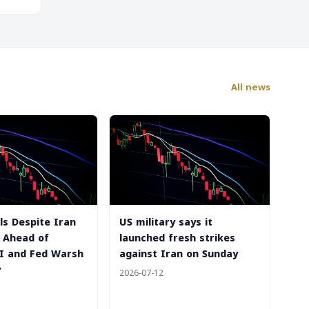
All news
lls Despite Iran
US military says it
n Ahead of
launched fresh strikes
PI and Fed Warsh
against Iran on Sunday
y
2026-07-12