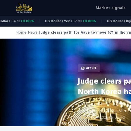
Market signals
.3473
+0.00%
US Dollar / Yen
157.93
+0.00%
US Dollar / Riyal
3.7
Home
News
Judge clears path for Aave to move $71 million i
to North Korea hack
ForexEF
Judge clears p
North Korea h
أصدرت القاضي مارغريت جارنيت قرارًا يسمح لمنصة __ الخاصة بالقروض على سلسلة الكتل بتحريك 71 مليون دولار من
طة به اختراق مرتبط بكوريا الش
ForexEF
2026-05-09
0