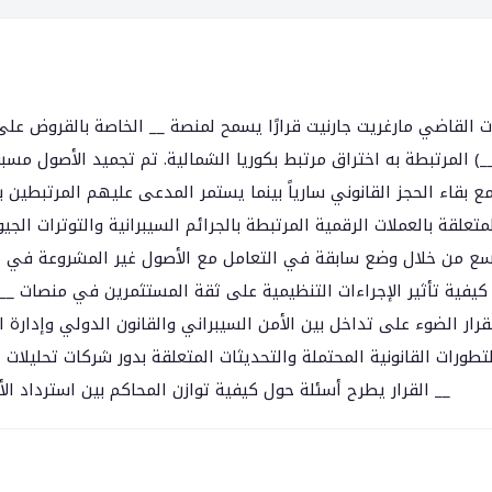
المرتبطة به اختراق مرتبط بكوريا الشمالية. تم تجميد الأصول مسب 
ع بقاء الحجز القانوني سارياً بينما يستمر المدعى عليهم المرتبطين 
متعلقة بالعملات الرقمية المرتبطة بالجرائم السيبرانية والتوترات ال
سع من خلال وضع سابقة في التعامل مع الأصول غير المشروعة في منصا
كيفية تأثير الإجراءات التنظيمية على ثقة المستثمرين في منصات __ و
قرار الضوء على تداخل بين الأمن السيبراني والقانون الدولي وإدارة 
تطورات القانونية المحتملة والتحديثات المتعلقة بدور شركات تحليلات
القرار يطرح أسئلة حول كيفية توازن المحاكم بين استرداد الأصول وحقوق الأطراف الثالثة غير المتورطة في معاملات __