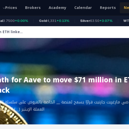
Prices
Brokers
Academy
Calendar
Reports
N
500
+0.00%
Gold
4,331
+0.13%
Silver
63.50
+3.07%
WTI Oil
7
n ETH linked
ath for Aave to move $71 million in E
ack
العملة الإيثير (__) المرتب