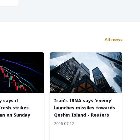
All news
y says it
Iran's IRNA says 'enemy'
fresh strikes
launches missiles towards
ran on Sunday
Qeshm Island - Reuters
2026-07-12