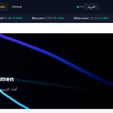
ews
Home
Live
العربية
.26
+0.05%
Bitcoin
64,752
+0.76%
Ethereum
1,911
+2.29%
U
Yemen
أفاد الجيش 