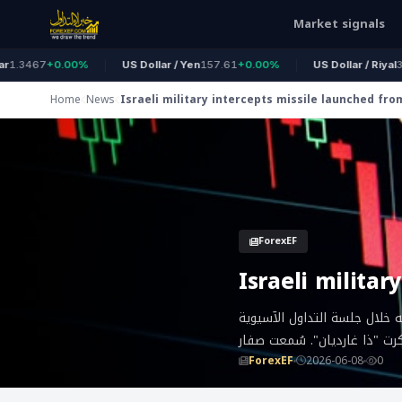
Market signals
3467
+0.00%
US Dollar / Yen
157.61
+0.00%
US Dollar / Riyal
3.750
Home
News
Israeli military intercepts missile launched fr
ForexEF
Israeli milita
ه خلال جلسة التداول الآسيوية
كرت "ذا غارديان". سُمعت صفار
ForexEF
2026-06-08
0