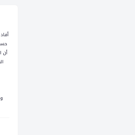
أفاد،
حسبم
أن ا
ال
ا
وا