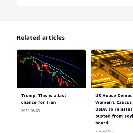
Related articles
Trump: This is a last
US House Democr
chance for Iran
Women’s Caucus
USDA to reinsta
2026-08-03
ousted from soy
board
2026-07-13