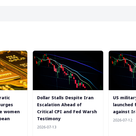
atic
Dollar Stalls Despite Iran
US militar
 urges
Escalation Ahead of
launched 
te women
Critical CPI and Fed Warsh
against I
bean
Testimony
2026-07-12
2026-07-13