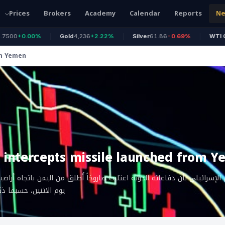
Prices
Brokers
Academy
Calendar
Reports
N
0
+0.00%
Gold
4,236
+2.22%
Silver
61.86
-0.69%
WTI Oil
75
om Yemen
ry intercepts missile launched from 
الإسرائيلي بأن دفاعاته الجوية اعتلبت صاروخاً أُطلق من اليمن باتجاه أراضي
يوم الاثنين، حسبما ذ