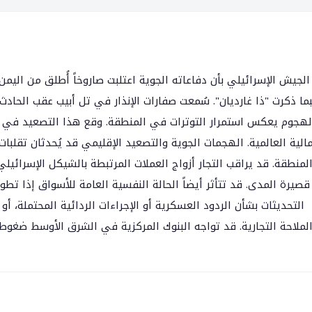
 الجيش الإسرائيلي بأن دفاعاته الجوية اعتلبت صاروخاً أُطلق من اليمن
ا ذكرت "ذا غارديان". سُمعت صفارات الإنذار في تل أبيب عقب الحادث. 
لهجوم يعكس استمرار التوترات في المنطقة. وقع هذا التصعيد في ظ
مالية العالمية. الهجمات الجوية والتصعيد الإقليمي قد يُحدثان تق
لمنطقة. قد يراقب التجار أزواج العملات المرتبطة بالشيكل الإسرائيلي
قصيرة المدى. قد تتأثر أيضاً الحالة النفسية العامة للأسواق إذا تط
التحديثات بشأن الردود العسكرية أو الإجراءات الردائية المحتملة، أ
لملاحة التجارية. قد تواجه البنوك المركزية في الشرق الأوسط ضغوط