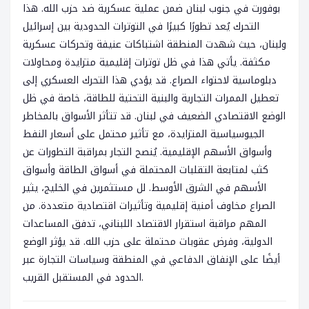
بوفورت في جنوب لبنان ضمن عملية عسكرية ضد حزب الله. هذا
التحرك يُعد تطورًا كبيرًا في التوترات الحدودية بين إسرائيل
ولبنان، حيث شهدت المنطقة اشتباكات عنيفة وتحركات عسكرية
مكثفة. يأتي هذا في ظل توترات إقليمية متزايدة ومحاولات
دبلوماسية لاحتواء الصراع. قد يؤدي هذا التحرك العسكري إلى
تعطيل الممرات التجارية والبنية التحتية للطاقة، خاصة في ظل
الوضع الاقتصادي الضعيف في لبنان. قد تتأثر الأسواق بالمخاطر
الجيوسياسية المتزايدة، مع تأثير محتمل على أسعار النفط
وأسواق الأسهم الإقليمية. يُنصح التجار بمراقبة التطورات عن
كثب لمتابعة التقلبات المحتملة في أسواق الطاقة وأسواق
الأسهم في الشرق الأوسط. لل مستثمرين في الخليج، يثير
الصراع مخاوف أمنية إقليمية وتأثيرات اقتصادية متعددة. من
المهم مراقبة استقرار الاقتصاد اللبناني، تدفق المساعدات
الدولية، وفرض عقوبات محتملة على حزب الله. قد يؤثر الوضع
أيضًا على الإنفاق الدفاعي في المنطقة وسياسات التجارة عبر
الحدود في المستقبل القريب.