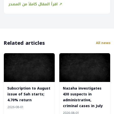
اقرأ المقال كاملاً من المصدر ↗
Related articles
All news
‎Subscription to August
‎Nazaha investigates
issue of Sah starts;
430 suspects in
4.70% return
administrative,
criminal cases in July
2026-08-01
2026-08-01