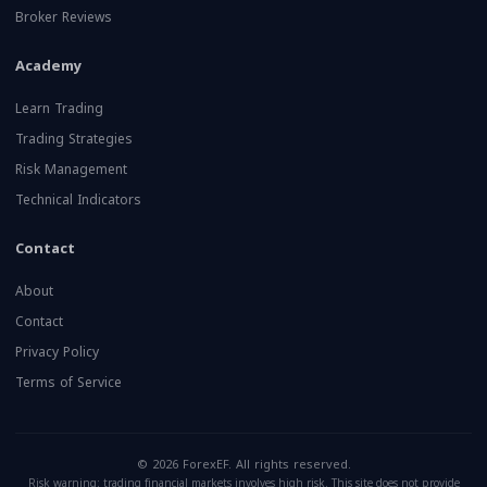
Broker Reviews
Academy
Learn Trading
Trading Strategies
Risk Management
Technical Indicators
Contact
About
Contact
Privacy Policy
Terms of Service
© 2026 ForexEF. All rights reserved.
Risk warning: trading financial markets involves high risk. This site does not provide