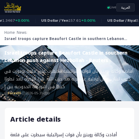
Live
العربية
.3467
+0.00%
US Dollar / Yen
157.61
+0.00%
US Dollar / Riyal
3.7
Home
News
Israel troops capture Beaufort Castle in southern Lebanon
ForexEF
push against Hezbollah - Reuters
Israel troops capture Beaufort Castle in southern
Lebanon push against Hezbollah - Reuters
أفادت وكالة رويترز بأن قوات إسرائيلية سيطرت على قلعة بوفورت في
جنوب لبنان ضمن عملية عسكرية ضد حزب الله. هذا التحرك يُعد تطورًا
كبيرًا في التوترات الحدودية بين إ
ForexEF
2026-05-31
0
Article details
أفادت وكالة رويترز بأن قوات إسرائيلية سيطرت على قلعة