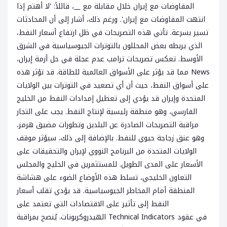
المفاوضات مع إيران خلال مقابلة مع __، قائلاً: 'لا أهتم إذا
انتهت المفاوضات مع إيران'. ورغم ذلك، أشار إلى أن المحادثات
تسير بسرعة. تأتي هذه التصريحات في ظل ارتفاع أسعار النفط،
الذي يربطه بعض المحللون بالتوترات الجيوسياسية في الشرق
الأوسط. تعكس تصريحات ترامب عدم عجلة في حل أزمة إيران،
مما قد يؤثر على الأسواق العالمية للطاقة. قد تؤثر هذه News
على أسواق النفط، حيث أن أي تصعيد في التوترات بين الولايات
المتحدة وإيران قد يؤدي إلى تعطيل إمدادات النفط من الخليج
الفارسي، وهو منطقة رئيسية لإنتاج النفط. يجب على التجار
مراقبة التصريحات الصادرة عن البلدين وتطورات مضيق هرمز،
وهو عنق زجاجة حيوي للنفط. بالإضافة إلى ذلك، سيؤثر موقف
الولايات المتحدة من البرنامج النووي لإيران والتحقيقات على
الأسعار على المدى الطويل. للمستثمرين في الخليج والمجلس
التعاون الخليجي، تسلط هذه الأوضاع الضوء على هشاشة
المنطقة أمام المخاطر الجيوسياسية. قد يؤدي تقلب أسعار
النفط إلى تأثير على الاقتصادات التي تعتمد على
الهيدروكربونات. يُنصح بمراقبة Technical Indicators في عقود