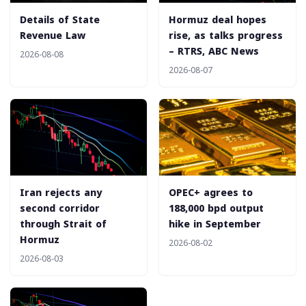
‎Details of State
Hormuz deal hopes
Revenue Law
rise, as talks progress
– RTRS, ABC News
2026-08-08
2026-08-07
Iran rejects any
‎OPEC+ agrees to
second corridor
188,000 bpd output
through Strait of
hike in September
Hormuz
2026-08-02
2026-08-03