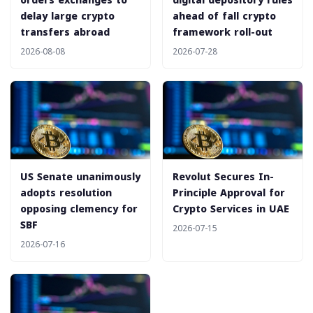
orders exchanges to
digital depository rules
delay large crypto
ahead of fall crypto
transfers abroad
framework roll-out
2026-08-08
2026-07-28
US Senate unanimously
Revolut Secures In-
adopts resolution
Principle Approval for
opposing clemency for
Crypto Services in UAE
SBF
2026-07-15
2026-07-16