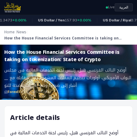
Live
العربية
3473
+0.00%
US Dollar / Yen
157.93
+0.00%
US Dollar / Riyal
3.750
Home
News
How the House Financial Services Committee is taking on
ForexEF
tokenization: State of Crypto
How the House Financial Services Committee is
taking on tokenization: State of Crypto
أوضح النائب الفرنسي هيل، رئيس لجنة الخدمات المالية في مجلس
النواب الأمريكي، أولويات تنظيم العملات المشفرة خلال مقابلة مع __
أشار إلى ضرورة وضع إطارات واضحة للتو
ForexEF
2026-05-31
0
Article details
أوضح النائب الفرنسي هيل، رئيس لجنة الخدمات المالية في