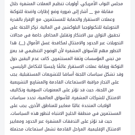
مجلس النواب الأمريكي، أولويات تنظيم العملات المشفرة خلال
مقابلة مع __ أشار إلى ضرورة وضع إطارات واضحة للتوكنة
وعملات الاستقرار والحماية للمستثمرين، مع الإقرار بالقدرة
التحويلية للتكنولوجيا البلوكشين في المالية. تركز اللجنة على
تحقيق التوازن بين الابتكار وتقليل المخاطر، خاصة في مجالات
التحويلات عبر الحدود والامتثال لمكافحة غسل الأموال (__). هذا
التطور مهم للأسواق المشفرة لأن الوضوح التنظيمي قد يعزز
من تبني المؤسسات وثقة المستثمرين. كانت عدم اليقين حول
التوكنة ورقابة عملات الاستقرار عائقًا رئيسيًا للتكامل الرئيسي،
وقد تشكل سياسات اللجنة أساسًا للتشريعات المستقبلية. يجب
على التجار مراقبة الاستماعات القادمة والمشاريع التشريعية
من اللجنة، حيث قد تؤثر على المعنويات السوقية وتكاليف
الامتثال للشركات المشفرة. للأسواق العالمية، تحدد سياسات
الولايات المتحدة غالبًا معايير للمناطق الأخرى. يجب على
المستثمرين في منطقة الخليج الانتباه لتطور هذه السياسات،
حيث قد تؤثر على التدفقات المشفرة عبر الحدود ومعايير
الامتثال الإقليمية. المراحل القادمة تشمل استماعات محتملة