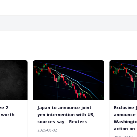
ee 2
Japan to announce joint
Exclusive-
 worth
yen intervention with US,
announce 
sources say - Reuters
Washingto
action on 
2026-08-02