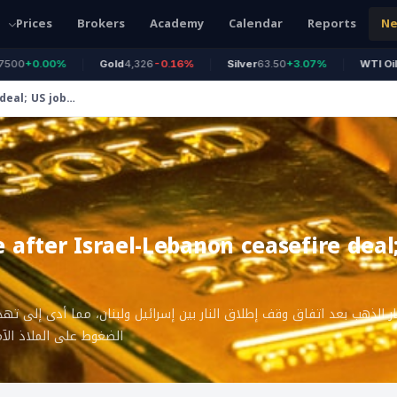
Prices
Brokers
Academy
Calendar
Reports
N
0.00%
Gold
4,326
-0.16%
Silver
63.50
+3.07%
WTI Oil
78.18
deal; US jobs
e after Israel-Lebanon ceasefire deal
 الذهب بعد اتفاق وقف إطلاق النار بين إسرائيل ولبنان، مما أدى إلى تهد
الضغوط على الملاذ الآمن