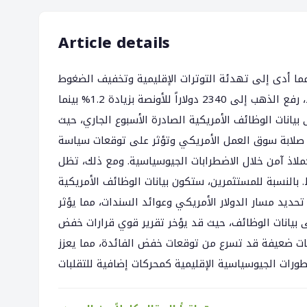
Article details
مما أدى إلى تهدئة التوترات الإقليمية وتخفيف الضغوط
على الملاذ الآمن. الاتفاق، الذي تم الإعلان عنه بعد أسابيع من التصعيد، رفع الذهب إلى 2340 دولاراً للأونصة بزيادة 1.2% بينما
يانات الوظائف الأمريكية الصادرة الأسبوع الجاري، حيث
 البيانات عن صلابة سوق العمل الأمريكي وتؤثر على توقعات سياسة
كملاذ آمن خلال الاضطرابات الجيوسياسية. ومع ذلك، تظل
بالنسبة للمستثمرين، ستكون بيانات الوظائف الأمريكية
الدولار الأمريكي وعوائد السندات، مما يؤثر Liveة على جاذبية الذهب مقارنة بالاستثمارات الأخرى. من
ى بيانات الوظائف، حيث قد يؤخر تقرير قوي قرارات خفض
انات ضعيفة قد تسرع من توقعات خفض الفائدة، مما يعزز