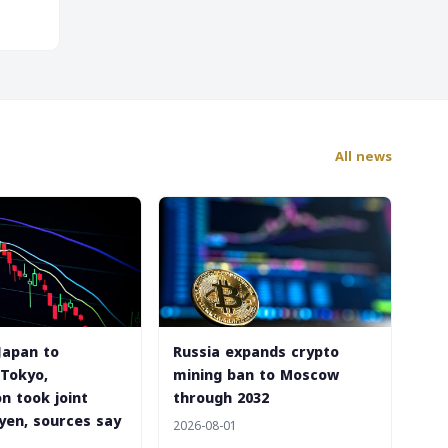
All news
Japan to
Russia expands crypto
Tokyo,
mining ban to Moscow
n took joint
through 2032
yen, sources say
2026-08-01