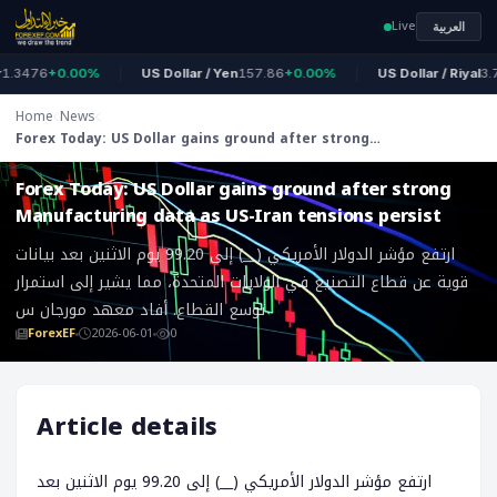
Live
العربية
3476
+0.00%
US Dollar / Yen
157.86
+0.00%
US Dollar / Riyal
3.75
Home
News
Forex Today: US Dollar gains ground after strong
ForexEF
Manufacturing data as US-Iran tensions persist
Forex Today: US Dollar gains ground after strong
Manufacturing data as US-Iran tensions persist
ارتفع مؤشر الدولار الأمريكي (__) إلى 99.20 يوم الاثنين بعد بيانات
قوية عن قطاع التصنيع في الولايات المتحدة، مما يشير إلى استمرار
توسع القطاع. أفاد معهد مورجان س
ForexEF
2026-06-01
0
Article details
ارتفع مؤشر الدولار الأمريكي (__) إلى 99.20 يوم الاثنين بعد