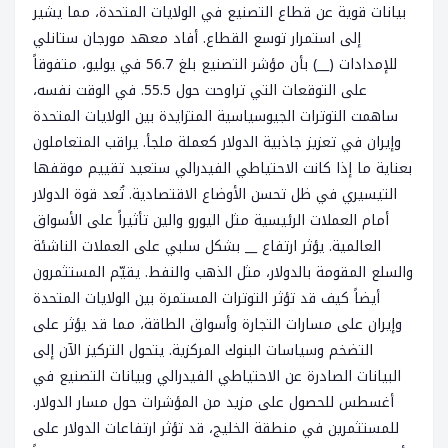
بيانات قوية عن قطاع التصنيع في الولايات المتحدة، مما يشير
إلى استمرار توسع القطاع. أفاد معهد مورجان ستانلي
للإمدادات (__) بأن مؤشر التصنيع بلغ 56.7 في يوليو، متفوقاً
على التوقعات التي تراوحت حول 55.5. في الوقت نفسه،
ساهمت التوترات الجيوسياسية المتزايدة بين الولايات المتحدة
وإيران في تعزيز جاذبية الدولار كعملة ملجأ. يراقب المتعاملون
بعناية ما إذا كانت الاحتياطي الفيدرالي ستعيد تقييم موقفها
التيسيري في ظل تحسن الأوضاع الاقتصادية. تُعد قوة الدولار
أمام العملات الرئيسية مثل اليورو والين تأثيراً على الأسواق
العالمية. يؤثر ارتفاع __ بشكل سلبي على العملات الناشئة
والسلع المقومة بالدولار، مثل الذهب والنفط. يقيّم المستثمرون
أيضاً كيف قد تؤثر التوترات المستمرة بين الولايات المتحدة
وإيران على مسارات التجارة وأسواق الطاقة، مما قد يؤثر على
التضخم وسياسات البنوك المركزية. يتحول التركيز الآن إلى
البيانات الصادرة عن الاحتياطي الفيدرالي وبيانات التصنيع في
أغسطس للحصول على مزيد من المؤشرات حول مسار الدولار.
للمستثمرين في منطقة الخليج، قد تؤثر ارتفاعات الدولار على