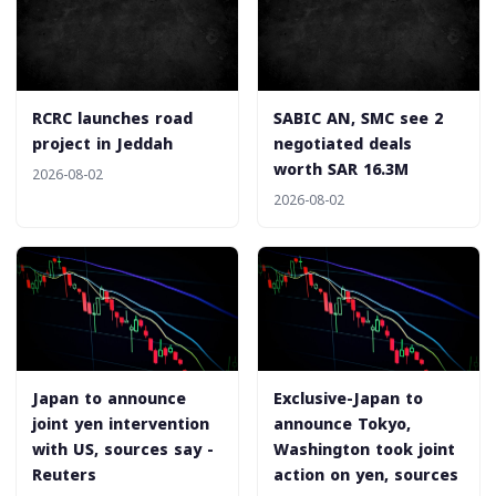
‎RCRC launches road
‎SABIC AN, SMC see 2
project in Jeddah
negotiated deals
worth SAR 16.3M
2026-08-02
2026-08-02
Japan to announce
Exclusive-Japan to
joint yen intervention
announce Tokyo,
with US, sources say -
Washington took joint
Reuters
action on yen, sources