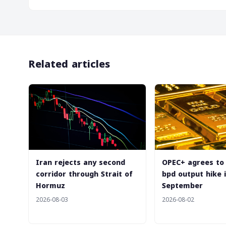
Related articles
Iran rejects any second
‎OPEC+ agrees to
corridor through Strait of
bpd output hike 
Hormuz
September
2026-08-03
2026-08-02