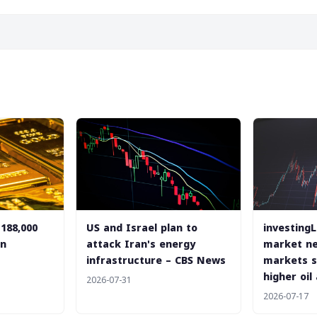
 188,000
US and Israel plan to
investing
in
attack Iran's energy
market ne
infrastructure – CBS News
markets s
higher oil
2026-07-31
2026-07-17