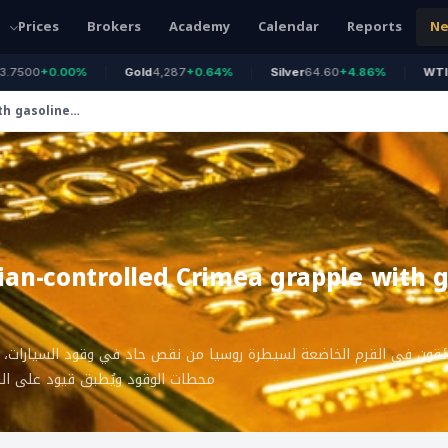
Prices
Brokers
Academy
Calendar
Reports
N
+0.00%
Gold
4,287
+0.64%
Silver
64.60
+4.86%
WTI Oil
77.
th gasoline
sian-controlled Crimea grapple with 
ئقون في القرم الخاضعة لسيطرة روسيا من نقص حاد في وقود السيارات، 
محطات الوقود ويُطبق قيود على التو