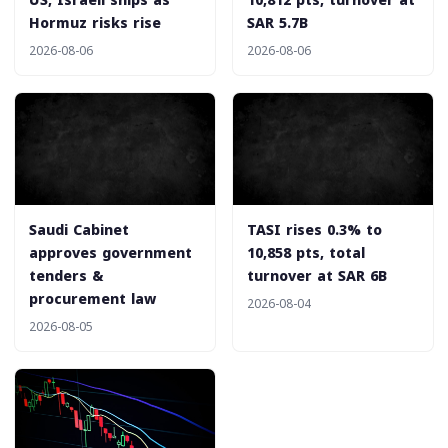
US, Israeli ships as
10,812 pts, turnover at
Hormuz risks rise
SAR 5.7B
2026-08-06
2026-08-06
‎Saudi Cabinet
‎TASI rises 0.3% to
approves government
10,858 pts, total
tenders &
turnover at SAR 6B
procurement law
2026-08-04
2026-08-05