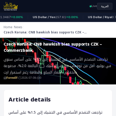
Live
العربية
.3467
+0.00%
US Dollar / Yen
157.61
+0.00%
US Dollar / Riyal
3.75
Home
News
Czech Koruna: CNB hawkish bias supports CZK –
ForexEF
Commerzbank
Czech Koruna: CNB hawkish bias supports CZK –
Commerzbank
تراجعت التضخم الأساسي في التشيك إلى 1.5% على أساس سنوي
في يوليو، أقل من توقعات مصرف التشيك (__) البالغة 2.0%، مدفوعة
بانخفاض أسعار السلع والطاقة رغم استمرار ارت
ForexEF
2026-07-08
0
Article details
تراجعت التضخم الأساسي في التشيك إلى 1.5% على أساس