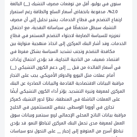
سنوي في يوليو، أقل من توقعات مصرف التشيك (__) البالغة
2.0%، مدفوعة بانخفاض أسعار السلع والطاقة رغم استمرار
ارتفاع التضخم في قطاع الخدمات. يشير تحليل إلى أن مصرف
التشيك سيظل متحفظًا في سياساته النقدية، مع احتمال
تعزيزه للسياسة الصارمة لاحتواء التضخم المستمر في قطاع
الخدمات. وقد أشار البنك المركزي إلى اتخاذ منهجية متوازنة بين
مكافحة التضخم وتجنب تشديد السياسة بشكل مفرط في
اقتصاد ضعيف. من الناحية التجارية، قد يؤدي احتمال زيادات
في أسعار الفائدة من قبل __ إلى دعم الكرون التشيكي (__)
أمام عملات مثل اليورو والدولار الأمريكي. يجب على التجار
مراقبة البيانات الاقتصادية القادمة والبيانات الصادرة عن البنك
المركزي لمعرفة وتيرة التشديد. يؤثر أداء الكرون التشيكي أيضًا
على العملات الناشئة في المنطقة، نظرًا لدور التشيك كمركز
تجاري في أوروبا الوسطى. ينبغي للمستثمرين في الخليج
مراقبة بيانات الناتج المحلي الإجمالي لربع سبتمبر وبيانات سوق
العمل لمعرفة مدى تحمل البنك المركزي لتباطؤ النمو. قد يؤدي
تباطؤ أسرع من المتوقع إلى إجبار __ على التحول نحو سياسات