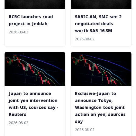
‎RCRC launches road
‎SABIC AN, SMC see 2
project in Jeddah
negotiated deals
worth SAR 16.3M
2026-08-02
2026-08-02
Japan to announce
Exclusive-Japan to
joint yen intervention
announce Tokyo,
with US, sources say -
Washington took joint
Reuters
action on yen, sources
say
2026-08-02
2026-08-02