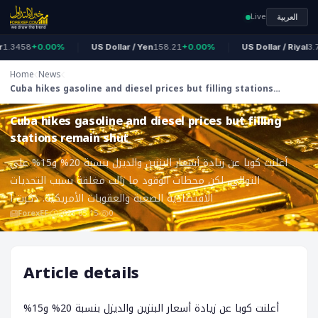
Live
العربية
3458
+0.00%
US Dollar / Yen
158.21
+0.00%
US Dollar / Riyal
3.75
Home
News
Cuba hikes gasoline and diesel prices but filling stations
ForexEF
remain shut
Cuba hikes gasoline and diesel prices but filling
stations remain shut
أعلنت كوبا عن زيادة أسعار البنزين والديزل بنسبة 20% و15% على
التوالي، لكن محطات الوقود ما زالت مغلقة بسبب التحديات
الاقتصادية الصعبة والعقوبات الأمريكية. ذكرت ا
ForexEF
2026-05-15
0
Article details
أعلنت كوبا عن زيادة أسعار البنزين والديزل بنسبة 20% و15%