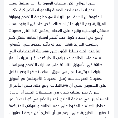
على التوالي، لكن محطات الوقود ما زالت مغلقة بسبب
التحديات الاقتصادية الصعبة والعقوبات الأمريكية. ذكرت
الحكومة أن الهدف من الزيادة هو مواجهة التضخم وموازنة
الميزانية. رغم القرار، ما زالت هناك نقص حاد في الوقود بسبب
مشاكل لوجستية وقيود على العملة. يعكس هذا القرار صعوبات
أوسع في اقتصاد كوبا، حيث تُدعم أسعار الطاقة بشكل كبير
وسلسلة التوريد هشة. الخبر له تأثير محدود على الأسواق
العالمية، لكنه يسلط الضوء على هشاشة الاقتصادات التي
تعتمد على الطاقة. قد يراقب التجار كيف تؤثر تغيرات أسعار
الطاقة في الأسواق الناشئة على مسارات التضخم وسياسات
البنوك المركزية. للتجار في سوق السلع، يُظهر الوضع تفاعل
العقوبات الجيوسياسية (مثل العقوبات الأمريكية) مع أسواق
الطاقة. ومع ذلك، نقص التأثير الLive على المعروض يعني أن
الخبر لن يثير تقلبات كبيرة في مستقبلات النفط أو الوقود.
للمستثمرين في منطقة الخليج، يُعتبر الوضع في كوبا تحذيرًا عن
مخاطر الاعتماد المفرط على دعم الطاقة والعواقب المتراكمة
للعقوبات الخارجية. على الرغم من أن الخليج أقل عرضة للعقوبات