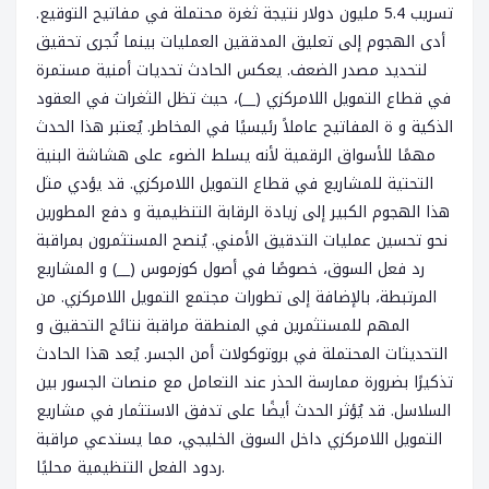
تسريب 5.4 مليون دولار نتيجة ثغرة محتملة في مفاتيح التوقيع.
أدى الهجوم إلى تعليق المدققين العمليات بينما تُجرى تحقيق
لتحديد مصدر الضعف. يعكس الحادث تحديات أمنية مستمرة
في قطاع التمويل اللامركزي (__)، حيث تظل الثغرات في العقود
الذكية و ة المفاتيح عاملاً رئيسيًا في المخاطر. يُعتبر هذا الحدث
مهمًا للأسواق الرقمية لأنه يسلط الضوء على هشاشة البنية
التحتية للمشاريع في قطاع التمويل اللامركزي. قد يؤدي مثل
هذا الهجوم الكبير إلى زيادة الرقابة التنظيمية و دفع المطورين
نحو تحسين عمليات التدقيق الأمني. يُنصح المستثمرون بمراقبة
رد فعل السوق، خصوصًا في أصول كوزموس (__) و المشاريع
المرتبطة، بالإضافة إلى تطورات مجتمع التمويل اللامركزي. من
المهم للمستثمرين في المنطقة مراقبة نتائج التحقيق و
التحديثات المحتملة في بروتوكولات أمن الجسر. يُعد هذا الحادث
تذكيرًا بضرورة ممارسة الحذر عند التعامل مع منصات الجسور بين
السلاسل. قد يُؤثر الحدث أيضًا على تدفق الاستثمار في مشاريع
التمويل اللامركزي داخل السوق الخليجي، مما يستدعي مراقبة
ردود الفعل التنظيمية محليًا.