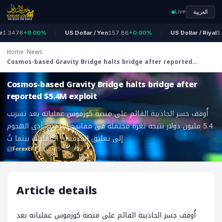
Live
العربية
.3476
+0.00%
US Dollar / Yen
157.86
+0.00%
US Dollar / Riyal
3.75
Home
News
Cosmos-based Gravity Bridge halts bridge after reported
ForexEF
$5.4M exploit
Cosmos-based Gravity Bridge halts bridge after
reported $5.4M exploit
أُوقف جسر الجاذبية القائم على منصة كوزموس عملياته بعد تسريب
5.4 مليون دولار نتيجة ثغرة محتملة في مفاتيح التوقيع. أدى الهجوم
إلى تعليق المدققين العمليات بينما تُ
ForexEF
2026-05-31
0
Article details
أُوقف جسر الجاذبية القائم على منصة كوزموس عملياته بعد