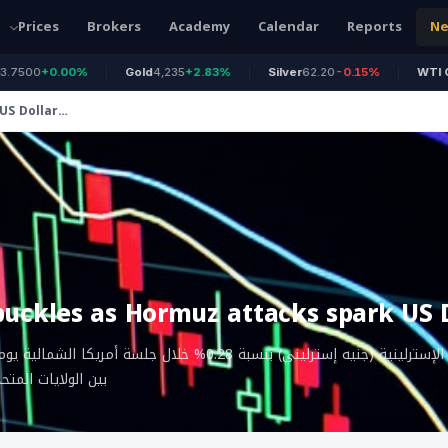
Prices
Brokers
Academy
Calendar
Reports
N
00
+0.00%
Gold
4,235
+2.83%
Silver
62.20
-0.15%
WTI Oil
74
US Dollar
buckles as Hormuz attacks spark US D
تراجعت العملة الإسترلينية (جنيه إسترليني) بنسبة 0.28% خلال ج
بين الولايات المتح