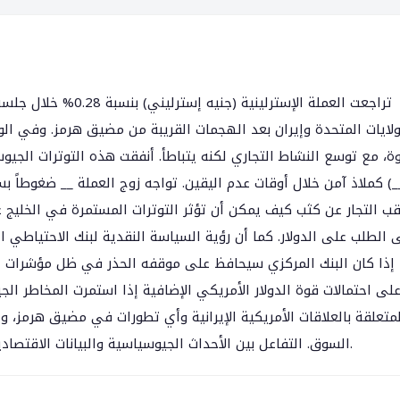
تراجعت العملة الإسترلي
ولايات المتحدة وإيران بعد الهجمات القريبة من مضيق هرمز. وفي ال
وة، مع توسع النشاط التجاري لكنه يتباطأ. أنفقت هذه التوترات الجيو
_) كملاذ آمن خلال أوقات عدم اليقين. تواجه زوج العملة __ ضغوطاً ب
قب التجار عن كثب كيف يمكن أن تؤثر التوترات المستمرة في الخليج ع
 الطلب على الدولار. كما أن رؤية السياسة النقدية لبنك الاحتياطي ا
 إذا كان البنك المركزي سيحافظ على موقفه الحذر في ظل مؤشرات اق
لى احتمالات قوة الدولار الأمريكي الإضافية إذا استمرت المخاطر الج
لمتعلقة بالعلاقات الأمريكية الإيرانية وأي تطورات في مضيق هرمز، 
السوق. التفاعل بين الأحداث الجيوسياسية والبيانات الاقتصادية سيشكل على الأرجح حركة العملات في المدى القصير.