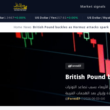
Market signals
3467
+0.00%
US Dollar / Yen
157.61
+0.00%
US Dollar / Riyal
3.75
Home
News
British Pound buckles as Hormuz attacks spark 
rush
ForexEF
British Pound 
لسة أمريكا الشمالية يوم الأربعاء بسبب تصاعد التوترات
دة وإيران بعد الهجمات القريبة
ForexEF
2026-06-03
0