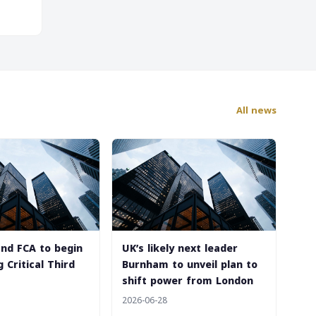
All news
and FCA to begin
UK’s likely next leader
 Critical Third
Burnham to unveil plan to
shift power from London
2026-06-28