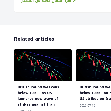
اقرأ المقال كاملاً من المصدر ↗
Related articles
British Pound weakens
British Pound w
below 1.3500 as US
below 1.3550 on
launches new wave of
US strikes on Ir
strikes against Iran
2026-07-16