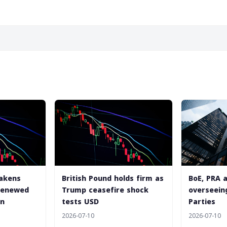
eakens
British Pound holds firm as
BoE, PRA 
 renewed
Trump ceasefire shock
overseeing
an
tests USD
Parties
2026-07-10
2026-07-10