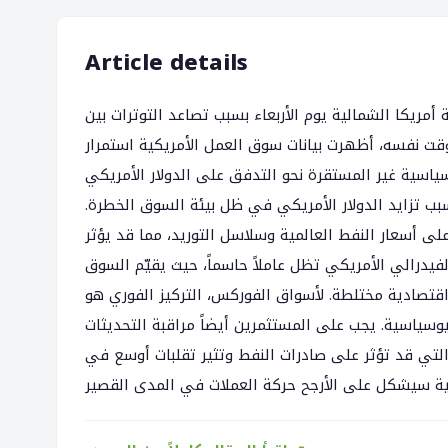
Article details
نية (جنيه إسترليني) بنسبة 0.28% خلال جلسة أمريكا الشمالية يوم الأربعاء بسبب تصاعد التوترات بين
وقت نفسه، أظهرت بيانات سوق العمل الأمريكية استمرار
سياسية غير المستقرة نحو التدفق على الدولار الأمريكي
سبب تزايد الدولار الأمريكي في ظل بيئة السوق الخطرة.
لى أسعار النفط العالمية وسلاسل التوريد، مما قد يؤثر
لفيدرالي الأمريكي تظل عاملاً حاسماً، حيث يقيّم السوق
تصادية مختلطة. لأسواق الفوركس، التركيز الفوري هو
يوسياسية. يجب على المستثمرين أيضاً مراقبة التحديثات
والتي قد تؤثر على صادرات النفط وتثير تقلبات أوسع في