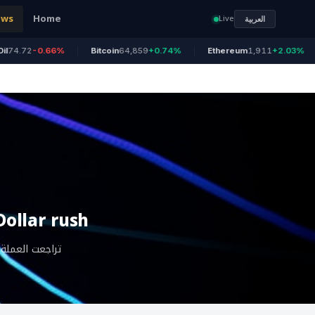
ews
Home
Live
العربية
.72
-0.66%
Bitcoin
64,859
+0.74%
Ethereum
1,911
+2.03%
U
ollar rush