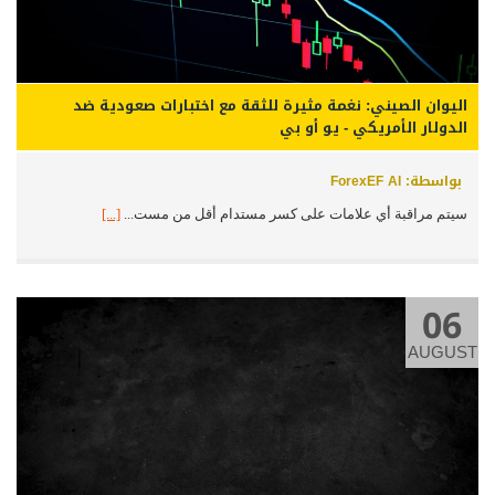
اليوان الصيني: نغمة مثيرة للثقة مع اختبارات صعودية ضد
الدولار الأمريكي - يو أو بي
بواسطة: ForexEF AI
سيتم مراقبة أي علامات على كسر مستدام أقل من مست...
[...]
06
AUGUST