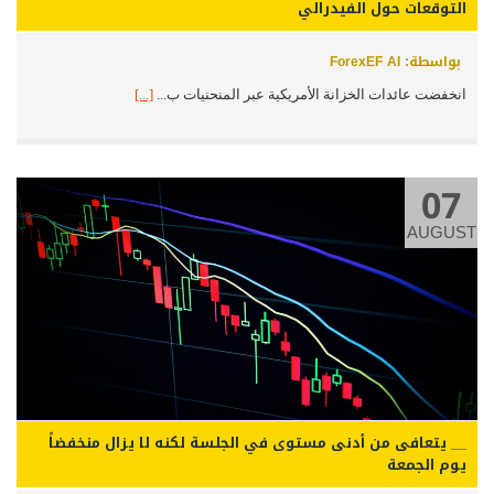
التوقعات حول الفيدرالي
بواسطة: ForexEF AI
انخفضت عائدات الخزانة الأمريكية عبر المنحنيات ب...
[...]
07
AUGUST
__ يتعافى من أدنى مستوى في الجلسة لكنه لا يزال منخفضاً
يوم الجمعة