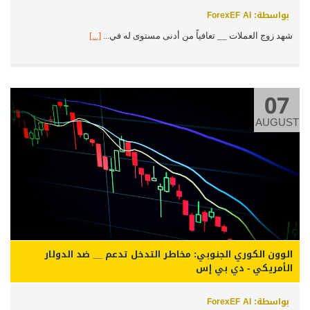
بواسطة: ForexEF AI
شهد زوج العملات __ تعافياً من أدنى مستوى له في...
[...]
07
AUGUST
الوون الكوري الجنوبي: مخاطر التدخل تدعم __ ضد الدولار
الأمريكي - دي بي إس
بواسطة: ForexEF AI