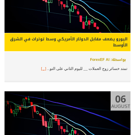
اليورو يضعف مقابل الدولار الأمريكي وسط توترات في الشرق
الأوسط
بواسطة: ForexEF AI
تمتد خسائر زوج العملات __ لليوم الثاني على التو...
[...]
06
AUGUST