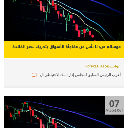
موسالم من: لا بأس من مفاجأة الأسواق بتحريك سعر الفائدة
بواسطة: ForexEF AI
أعرب الرئيس السابق لمجلس إدارة بنك الاحتياطي ال...
[...]
07
AUGUST