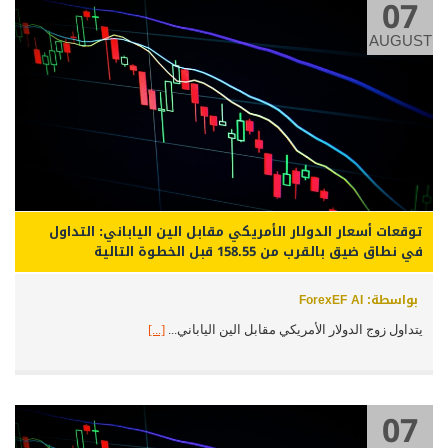
07
AUGUST
توقعات أسعار الدولار الأمريكي مقابل الين الياباني: التداول
في نطاق ضيق بالقرب من 158.55 قبل الخطوة التالية
بواسطة: ForexEF AI
يتداول زوج الدولار الأمريكي مقابل الين الياباني...
[...]
07