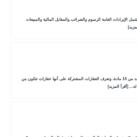
يدة الرسمية قانون الإيرادات العامة، الذي وافق عليه مجلس الوزراء مؤخرًا. وسيبدأ سريان القانون بعد 180 يومًا من تاريخ نشره. ووفقًا للمادة 2، تشمل الإيرادات العامة الرسوم والضرائب والمقابل المالية والمبيعات
مزيد]
نشرت الجريدة الرسمية القواعد الموحدة لمالكي العقارات المشتركة في دول مجلس التعاون، التي وافق عليها مجلس الوزراء في يوليو الماضي. تتكون القواعد من 14 مادة، وتعرف العقارات المشتركة على أنها عقارات تتكون من
ه...
[أقرأ المزيد]