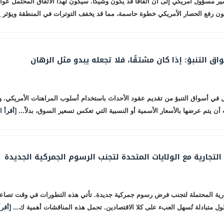
شير مسؤول أمريكي إلى أن اتفاقا قد يكون وشيكا. سيكون لهذا الاتفاق المحتمل عوا
ن رفع الحصار الأمريكي خطوة حاسمة، مما قد يخفف التوترات في المنطقة ويؤثر ع
ق التنبؤ: إذا كان مشتقًا، فلا تجعله يبدو مثل الرهان
مل في أسواق التنبؤ من تقديم عقود الأحداث باستخدام أسلوب المراهنات الأمريكي. 
أن يتم عرضها بالأسعار الأسمية أو النسبية التي تعكس تسعير السوق، بدلاً...
[أقرأ ا
التجارية مع الولايات المتحدة لتجنب الرسوم الجمركية الجديدة
جارية المحتملة لتجنب فرض رسوم جمركية جديدة. تأتي هذه التطورات في وقت تصاعد ف
ول متبادلة تُسهل العبء على كلا الاقتصادين. تحمل هذه المناقشات أهمية ك...
[أقرأ