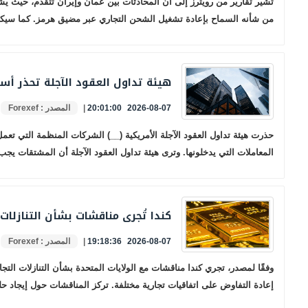
تُشير تقارير من رويترز إلى أن المحادثات بين عمان وإيران تتقدم، حيث ي
من شأنه السماح بإعادة تشغيل الشحن التجاري عبر مضيق هرمز. كما سيكو
هيئة تداول العقود الآجلة تحذر أسوا
2026-08-07 20:01:00
|
المصدر : Forexef
حذرت هيئة تداول العقود الآجلة الأمريكية (__) الشركات المنظمة التي تع
المعاملات التي يدخلونها. وترى هيئة تداول العقود الآجلة أن المشتقات يجب 
كندا تُجرى مناقشات بشأن التنازلات 
2026-08-07 19:18:36
|
المصدر : Forexef
وفقًا لمصدر، تجري كندا مناقشات مع الولايات المتحدة بشأن التنازلات الت
إعادة التفاوض على اتفاقيات تجارية مختلفة. تركز المناقشات حول إيجاد حل